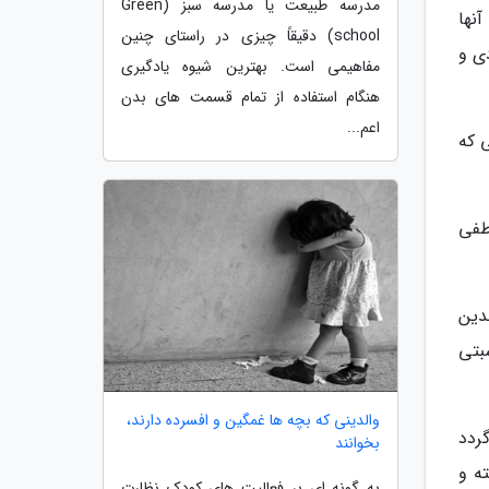
مدرسه طبیعت یا مدرسه سبز (Green
نها
school) دقیقاً چیزی در راستای چنین
ی و
مفاهیمی است. بهترین شیوه یادگیری
هنگام استفاده از تمام قسمت های بدن
اعم...
 که
طفی
لدین
سبتی
والدینی که بچه ها غمگین و افسرده دارند،
ردد
بخوانند
ته و
به گونه ای بر فعالیت های کودک نظارت