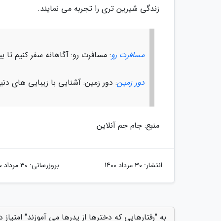
زندگی شیرین تری را تجربه می نمایند.
مسافرت رو
: مسافرت رو: آگاهانه سفر کنیم تا ب
دور زمین
: دور زمین: آشنایی با زیبایی های دن
منبع: جام جم آنلاین
انتشار:
30 مرداد 1400
بروزرسانی:
30 مرداد 1400
به "رفتارهایی که دخترها از پدرها می آموزند" امتیاز 