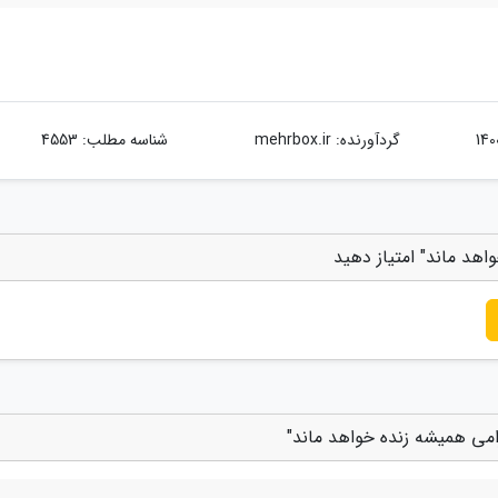
گردآورنده:
mehrbox.ir
شناسه مطلب: 4553
اهد ماند" امتیاز دهید
رامی همیشه زنده خواهد ماند"