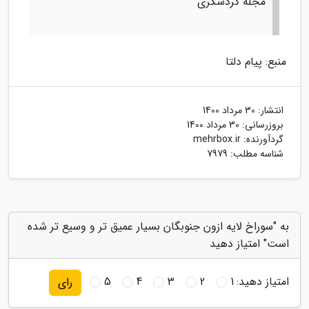
مجله گردشگری
منبع: پیام دلتا
انتشار:
30 مرداد 1400
بروزرسانی:
30 مرداد 1400
گردآورنده:
mehrbox.ir
شناسه مطلب: 7979
به "سوراخ لایه ازون جنوبگان بسیار عمیق تر و وسیع تر شده
است" امتیاز دهید
امتیاز دهید:
1
2
3
4
5
رای