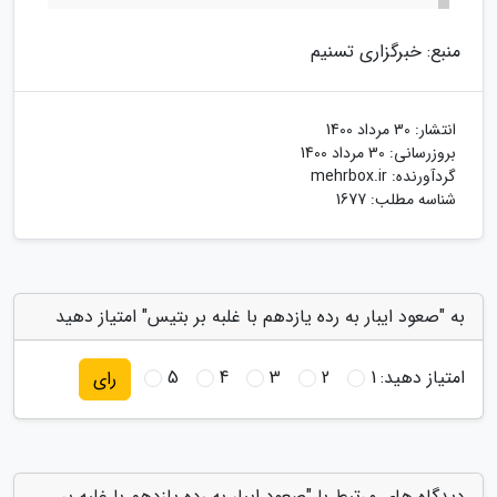
منبع: خبرگزاری تسنیم
انتشار:
30 مرداد 1400
بروزرسانی:
30 مرداد 1400
گردآورنده:
mehrbox.ir
شناسه مطلب: 1677
به "صعود ایبار به رده یازدهم با غلبه بر بتیس" امتیاز دهید
امتیاز دهید:
1
2
3
4
5
رای
دیدگاه های مرتبط با "صعود ایبار به رده یازدهم با غلبه بر