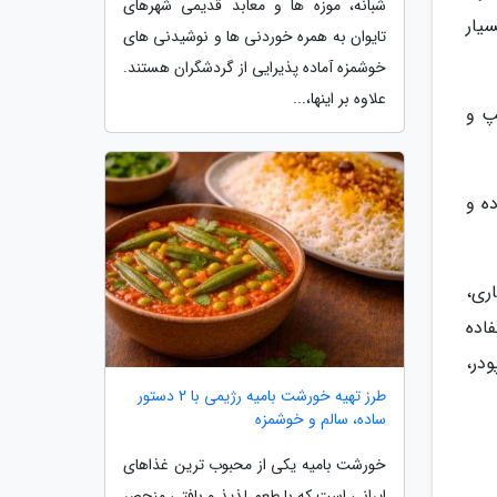
شبانه، موزه ها و معابد قدیمی شهرهای
بسیار
تایوان به همره خوردنی ها و نوشیدنی های
خوشمزه آماده پذیرایی از گردشگران هستند.
علاوه بر اینها،...
پ و
ه و
اری،
اده
در،
طرز تهیه خورشت بامیه رژیمی با 2 دستور
ساده، سالم و خوشمزه
خورشت بامیه یکی از محبوب ترین غذاهای
ایرانی است که با طعم لذیذ و بافتی منحصر