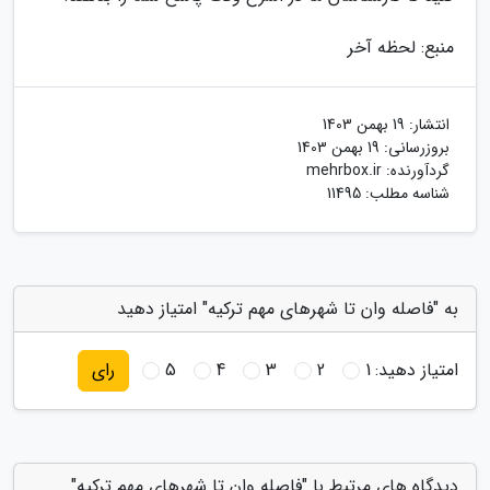
منبع: لحظه آخر
انتشار:
19 بهمن 1403
بروزرسانی:
19 بهمن 1403
گردآورنده:
mehrbox.ir
شناسه مطلب: 11495
به "فاصله وان تا شهرهای مهم ترکیه" امتیاز دهید
امتیاز دهید:
1
2
3
4
5
رای
دیدگاه های مرتبط با "فاصله وان تا شهرهای مهم ترکیه"