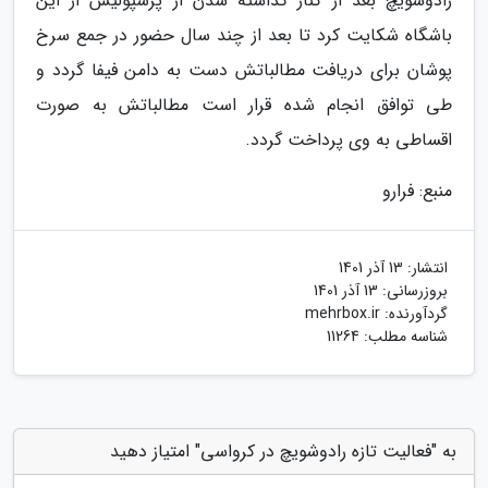
رادوشویچ بعد از کنار گذاشته شدن از پرسپولیس از این
باشگاه شکایت کرد تا بعد از چند سال حضور در جمع سرخ
پوشان برای دریافت مطالباتش دست به دامن فیفا گردد و
طی توافق انجام شده قرار است مطالباتش به صورت
اقساطی به وی پرداخت گردد.
منبع: فرارو
انتشار:
13 آذر 1401
بروزرسانی:
13 آذر 1401
گردآورنده:
mehrbox.ir
شناسه مطلب: 11264
به "فعالیت تازه رادوشویچ در کرواسی" امتیاز دهید