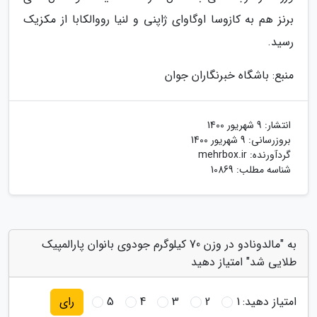
برنز هم به کازوسا اوگاوای ژاپنی و لنیا رووالکابا از مکزیک
رسید.
منبع: باشگاه خبرنگاران جوان
انتشار:
9 شهریور 1400
بروزرسانی:
9 شهریور 1400
گردآورنده:
mehrbox.ir
شناسه مطلب: 10869
به "مالدونادو در وزن 70 کیلوگرم جودوی بانوان پارالمپیک
طلایی شد" امتیاز دهید
امتیاز دهید:
1
2
3
4
5
رای