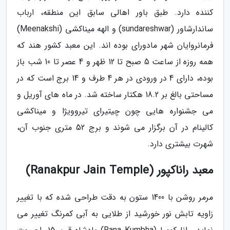
کننده دارد. طبق باور اهالی سابق این منطقه، ارباب
ساندارشاور (sundareshwar) و الهه میناکشی (Meenakshi)
فرمانروایان شهر مادورای بوده اند. این معبد کشور هند که
همه روزه از ساعت 5 صبح تا 12 ظهر و 4 عصر تا 10 شب باز
بوده، دارای 4 در ورودی در هر 4 طرف و 14 برج است که در
مساحتی بالغ بر 18.2 هکتار ساخته شد. در ماه های آوریل و
می جشنواره هایی چون چیتیرای تیروویژا و میناکشی
کالینام در آن برگزار می شوند و برج 52 متری جنوب آن،
شهرت بیشتری دارد.
معبد راناکپور (Ranakpur Jain Temple)
مرمر روشن با 1400 ستون به دقت طراحی شده که با تغییر
زاویه تابش نور خورشید از طلایی به آبی کمرنگ تغییر می