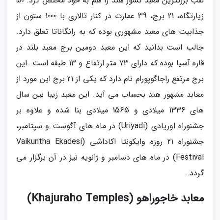
لقب بزرگترین معبد کشور هند را هم به خود مختص کرد. 50
زیارتگاه، 21 برج، 39 عمارت در کنار تالاری با 1000 ستون از
جذابیت های معبد مشهوری بوده که به رانگاناتا تعلق دارد.
جالب است بدانید که این معبد دومین برج معبد بلند در
قاره آسیا بوده که دارای 73 متر ارتفاع و 13 طبقه است. این
برج مرتفع راجاگوپورام نام دارد که یکی از 21 برج این مورد از
معابد مشهور هند بحساب می آید. این معبد زیبا بین سال
های 1336 میلادی و 1565 میلادی بنا شده و علاوه بر
جشنوراه اوریادی (Uriyadi) در ماه های آگوست و سپتامبر،
جشنوراه 21 روزه وایکونتا اکاداشی (Vaikuntha Ekadesi
Festival) در ماه های دسامبر و ژانویه نیز در آن برگزار می
گردد.
معابد خاجوراهو (Khajuraho Temples)