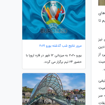
های
نموده بودیم تا
نیز
مرور نتایج شب گذشته یورو 2021
نم او نزدیک به 3 سال از میادین
 از
یورو 2020 به میزبانی 12 شهر در قاره اروپا با
حبت
حضور 24 تیم برگزار می گردد.
.
ح کیفی
میت
 سر
بقات