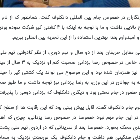
رنگاران در خصوص جام بین المللی دانکلوف گفت: همانطور که از نام 
شرکت کننده در این جام تعیین بود، رقابت ها سطح بالایی داشت و ما با توجه به اینکه با 4 کشتی گیر شرکت 
میدوارم بعدا بهترین استفاده را از این تجربه بین المللی ببریم.
ی مقابل حریفان بعد از دو سال و نیم دوری، از نظر کادرفنی تیم ملی 
امیدوارکننده بود؟ توضیح داد: اگر بخواهم به صورت خاص در خصوص رضا یزدانی صحبت ک
 نیز همزمان شده بود و این موضوع می تواند یک کشتی گیر را خیلی
ه به جوانان در این وزن، به رضا یزدانی نیز توجه داشت و ما طبق ص
کی حضور در جام تختی بود و دیگری دانکلوف که یزدانی دومی را پذیرفت
ا تاکید بر سطح بالای رقابت های 97 کیلوگرم جام دانکلوف گفت: قابل پیش بینی بود که این رقابت ها از سط
ه در این جام مهم نبود خصوصا در خصوص رضا یزدانی، چیزی که اه
جدی محک بخورد. خصوصا بعد از تمریناتی که در اردوی تیم ملی پشت
افا مبارزه های سنگینی هم داشت و جام دانکلوف یک تورنمنتِ نزدیک به مسا