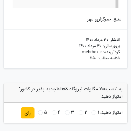
منبع: خبرگزاری مهر
انتشار:
30 مرداد 1400
بروزرسانی:
30 مرداد 1400
گردآورنده:
mehrbox.ir
شناسه مطلب: 1150
به "نصب700 مگاوات نیروگاه &shyتجدید پذیر در کشور"
امتیاز دهید
امتیاز دهید:
1
2
3
4
5
رای