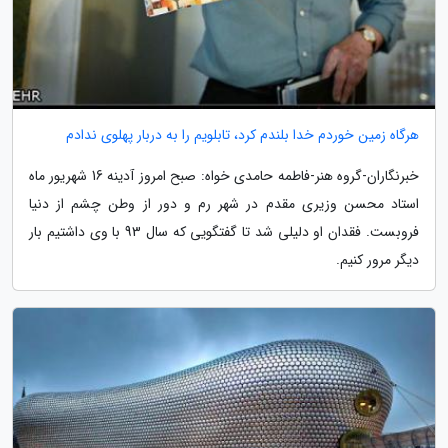
هرگاه زمین خوردم خدا بلندم کرد، تابلویم را به دربار پهلوی ندادم
خبرنگاران-گروه هنر-فاطمه حامدی خواه: صبح امروز آدینه 16 شهریور ماه
استاد محسن وزیری مقدم در شهر رم و دور از وطن چشم از دنیا
فروبست. فقدان او دلیلی شد تا گفتگویی که سال 93 با وی داشتیم بار
دیگر مرور کنیم.