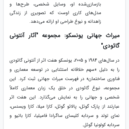
بازسازی‌شده او، وسایل شخصی، طرح‌ها و
مدل‌های کاری اوست که تصویری از زندگی
زاهدانه و نبوغ طراحی او ارائه می‌دهد.
میراث جهانی یونسکو: مجموعه "آثار آنتونی
گائودی"
در سال‌های 1984 و 2005، یونسکو هفت اثر از آنتونی گائودی
را به دلیل «سهم خلاقانه استثنایی در توسعه معماری و
فناوری ساختمان» در فهرست میراث جهانی ثبت کرد. این
مجموعه، نبوغ گائودی در خلق یک زبان معماری کاملاً
شخصی و جهانی را به نمایش می‌گذارد. این هفت اثر
عبارتند از: پارک گوئل، پالائو گوئل، کازا میلا، کازا ویسنس،
نمای تولد و سردابه کلیسای ساگرادا فامیلیا، کازا باتیو و
سردابه کولونیا گوئل.