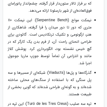
که بر فراز تالار ستون‌دار قرار گرفته، چشم‌انداز پانورامای
فوق‌العاده‌ای از شهر بارسلونا ارائه می‌دهد.
نیمکت مواج (Serpentine Bench): این نیمکت 110
متری که دور تا دور میدان را فرا گرفته، شاهکاری از
هنر، ارگونومی و تکنیک ترنکادیس است. گائودی برای
طراحی انحنای راحت آن، از فرم بدن یک کارگر که در
گچ خیس نشسته بود، الگوبرداری کرد. پوشش کلاژ
مانند و انتزاعی آن تماماً توسط جوزپ ماریا جوجول
اجرا شد.
گذرگاه‌ها و پل‌ها (Viaducts): شبکه‌ای از مسیرها و سه
پل سنگی که با استفاده از سنگ‌های محلی ساخته
شده‌اند و به گونه‌ای طراحی شده‌اند که گویی بخشی از
طبیعت هستند.
تپه سه صلیب (Turó de les Tres Creus): این تپه در