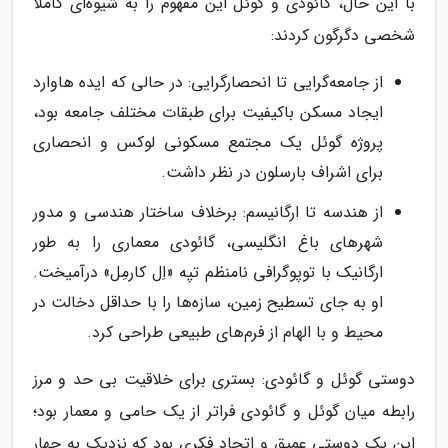
با این حال، گائودی و گوئل این مفهوم را به شیوه‌ای کاملاً
شخصی دگرگون کردند:
از جامعه‌گرایی تا انحصارگرایی: در حالی که ایده هاوارد
ایجاد مسکن باکیفیت برای طبقات مختلف جامعه بود،
پروژه گوئل یک مجتمع مسکونی لوکس و انحصاری
برای اشراف بارسلون در نظر داشت.
از هندسه تا ارگانیسم: برخلاف ساختار هندسی و مدور
شهرهای باغ انگلیسی، گائودی معماری را به طور
ارگانیک با توپوگرافی نامنظم تپه «اِل کارمِل» درآمیخت.
او به جای تسطیح زمین، سازه‌ها را با حداقل دخالت در
محیط و با الهام از فرم‌های طبیعی طراحی کرد.
دوستی گوئل و گائودی: بستری برای خلاقیت بی حد و مرز
رابطه میان گوئل و گائودی فراتر از یک حامی و معمار بود؛
این یک دوستی عمیق و اتحاد فکری بود که نزدیک به چهار