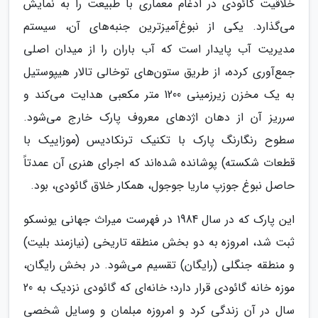
خلاقیت گائودی در ادغام معماری با طبیعت را به نمایش
می‌گذارد. یکی از نبوغ‌آمیزترین جنبه‌های آن، سیستم
مدیریت آب پایدار است که آب باران را از میدان اصلی
جمع‌آوری کرده، از طریق ستون‌های توخالی تالار هیپوستیل
به یک مخزن زیرزمینی 1200 متر مکعبی هدایت می‌کند و
سرریز آن از دهان اژدهای معروف پارک خارج می‌شود.
سطوح رنگارنگ پارک با تکنیک ترنکادیس (موزاییک با
قطعات شکسته) پوشانده شده‌اند که اجرای هنری آن عمدتاً
حاصل نبوغ جوزپ ماریا جوجول، همکار خلاق گائودی، بود.
این پارک که در سال 1984 در فهرست میراث جهانی یونسکو
ثبت شد، امروزه به دو بخش منطقه تاریخی (نیازمند بلیت)
و منطقه جنگلی (رایگان) تقسیم می‌شود. در بخش رایگان،
موزه خانه گائودی قرار دارد؛ خانه‌ای که گائودی نزدیک به 20
سال در آن زندگی کرد و امروزه مبلمان و وسایل شخصی