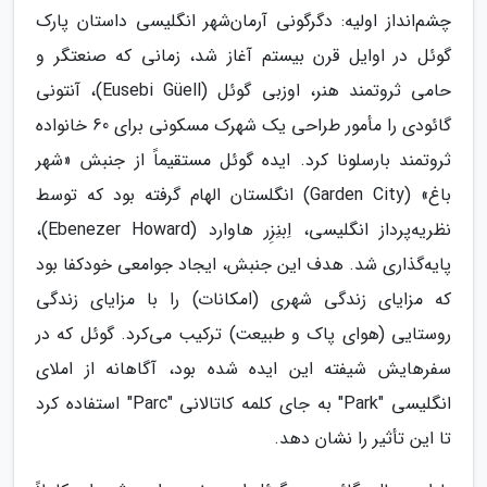
چشم‌انداز اولیه: دگرگونی آرمان‌شهر انگلیسی داستان پارک
گوئل در اوایل قرن بیستم آغاز شد، زمانی که صنعتگر و
حامی ثروتمند هنر، اوزبی گوئل (Eusebi Güell)، آنتونی
گائودی را مأمور طراحی یک شهرک مسکونی برای 60 خانواده
ثروتمند بارسلونا کرد. ایده گوئل مستقیماً از جنبش «شهر
باغ» (Garden City) انگلستان الهام گرفته بود که توسط
نظریه‌پرداز انگلیسی، اِبنِزِر هاوارد (Ebenezer Howard)،
پایه‌گذاری شد. هدف این جنبش، ایجاد جوامعی خودکفا بود
که مزایای زندگی شهری (امکانات) را با مزایای زندگی
روستایی (هوای پاک و طبیعت) ترکیب می‌کرد. گوئل که در
سفرهایش شیفته این ایده شده بود، آگاهانه از املای
انگلیسی "Park" به جای کلمه کاتالانی "Parc" استفاده کرد
تا این تأثیر را نشان دهد.