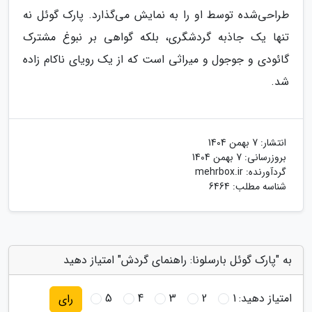
طراحی‌شده توسط او را به نمایش می‌گذارد. پارک گوئل نه
تنها یک جاذبه گردشگری، بلکه گواهی بر نبوغ مشترک
گائودی و جوجول و میراثی است که از یک رویای ناکام زاده
شد.
انتشار:
7 بهمن 1404
بروزرسانی:
7 بهمن 1404
گردآورنده:
mehrbox.ir
شناسه مطلب: 6464
به "پارک گوئل بارسلونا: راهنمای گردش" امتیاز دهید
امتیاز دهید:
1
2
3
4
5
رای