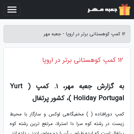
12 کمپ کوهستانی برتر در اروپا - جعبه مهر
12 کمپ کوهستانی برتر در اروپا
به گزارش جعبه مهر، 1. کمپ ( Yurt
Holiday Portugal )، کشور پرتغال
کمپ دورافتاده ( ) مخفیگاهی لوکس و سازگار با محیط
زیست در رشته کوه سرا دا استرلا، مرتفع ترین رشته کوه
پرتغال است که ایده طراحی آن را دو مهاجر لندنی داده اند.