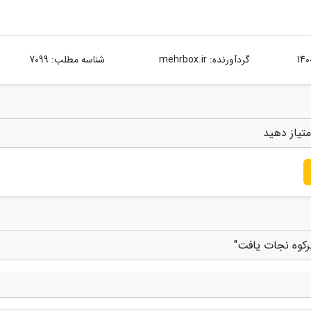
گردآورنده:
mehrbox.ir
شناسه مطلب: 7099
متیاز دهید
یرکوه نجات یافت"