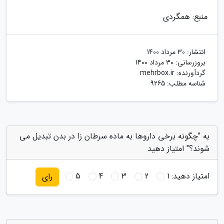
منبع: همگردی
انتشار:
30 مرداد 1400
بروزرسانی:
30 مرداد 1400
گردآورنده:
mehrbox.ir
شناسه مطلب: 9265
به "چگونه برخی داروها به ماده سرطان زا در بدن تبدیل می
شوند؟" امتیاز دهید
امتیاز دهید:
1
2
3
4
5
رای