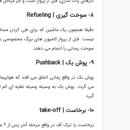
کارهای پاک سازی، قبل از پرواز است و جز مراحل قبل
8- سوخت گیری | Refueling
دقیقا همچون یک ماشین که برای طی کردن مسافت 
نیست. قبل از پرواز کامیون های بزرگ مخصوصی ب
سوخت رسانی را انجام می دهند.
9- پوش بک | Pushback
پوش بک در واقع زمانی اتفاق می افتد که هواپیم
گیرد.
10- برخاست | take-off
برخ