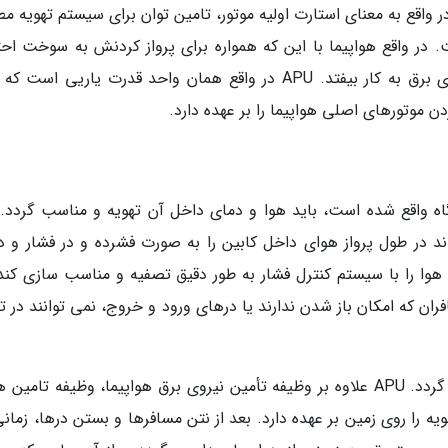
یرد. APU که کوتاه شده Auxiliary Power Unit در واقع به معنای استارت اولیه موتور، تامین توان برای سیستم تهویه
 در واقع هواپیما با این که همواره برای پرواز کردنش به سوخت احت
دارد ولی بی شک در ابتدا باید با استفاده از نیروی برق به کار بیفتد. APU در واقع همان واحد قدرت یاریی ا
ن موتورهای اصلی هواپیما را بر عهده دارد.
دگاه واقع شده است، باید هوا و دمای داخل آن تهویه و مناسب گردد. 
اند در طول پرواز هوای داخل کابین را به صورت فشرده و در فشار و د
وا را با سیستم کنترل فشار به طور دقیق تصفیه و مناسب سازی کند.
ن که امکان باز شدن ندارند یا درهای ورود و خروج، نمی توانند در ته
این کار می تواند با موتور اضافه هواپیما نیز انجام گردد. APU علاوه بر وظیفه تأمین نیروی برق هواپیما، وظیفه تا
 را روی زمین بر عهده دارد. بعد از نتن مسافرها و بستن درها، زمانی