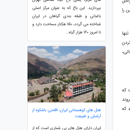
احل
بپردازید. این باغ که به عنوان مرکز اصلی
ن را
باغبانی و طبقه بندی گیاهان در ایران
شناخته می گردد، 150 هکتار مساحت دارد و
تا امروز 160 هزار گیاه...
نها
ردن
لی،
 که
وند
د که
هتل های کوهستانی ایران، اقامتی باشکوه از
آرامش و طبیعت
ایران دارای هتل های بی شماری است که از