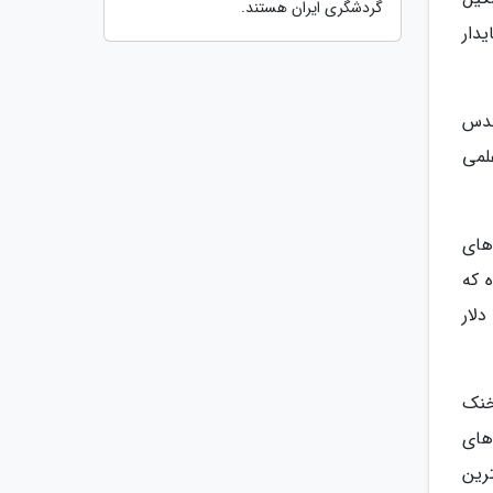
گردشگری ایران هستند.
دار
ندس
لمی
از انواع توپک ­های
لار در سال شده که
اتی سالانه از خروج حدود 5.1 میلیون دلار
خنک
های
رین