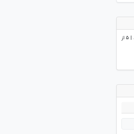
 |
5
از