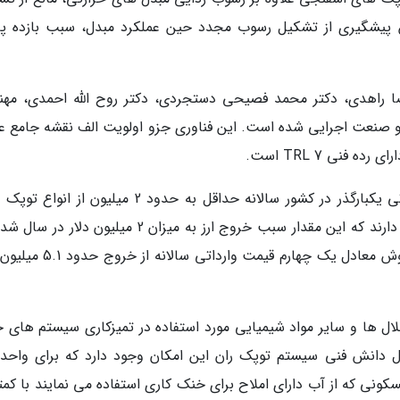
پیشگیری از تشکیل رسوب مجدد حین عملکرد مبدل، سبب بازده پای
ضا راهدی، دکتر محمد فصیحی دستجردی، دکتر روح الله احمدی، مه
و صنعت اجرایی شده است. این فناوری جزو اولویت الف نقشه جامع ع
فنی TRL 7 است.
بر اساس آنالیز ­های اجرا شده، نیروگاه ­های حرارتی یکبارگذر در کشور سالانه حداقل به حدود 2 میلیون 
اسفنجی برای واحدهای خنک­ نماینده خود احتیاج دارند که این مقدار سبب خروج ارز به میزان 2 میلیون د
در صورت فراوری توپک در داخل کشور با قیمت فروش معادل یک چهارم قیمت وارد
حلال ها و سایر مواد شیمیایی مورد استفاده در تمیزکاری سیستم های 
ل دانش فنی سیستم توپک ران این امکان وجود دارد که برای واحد
ی که از آب دارای املاح برای خنک کاری استفاده می نمایند با کمت