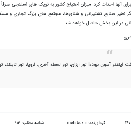
ای آنها احداث کرد. میزان احتیاج کشور به توپک ­های اسفنجی صرفاً ب
ر نظیر صنایع کشتی­رانی و شناورها، مجتمع ­های بزرگ تجاری و مسک
فراوانی در این بخش حاصل خواهد شد.
مری
اینقدر آسون نبوده! تور ارزان، تور لحظه آخری، اروپا، تور تایلند، تو
گردآورنده:
mehrbox.ir
شناسه مطلب: 913