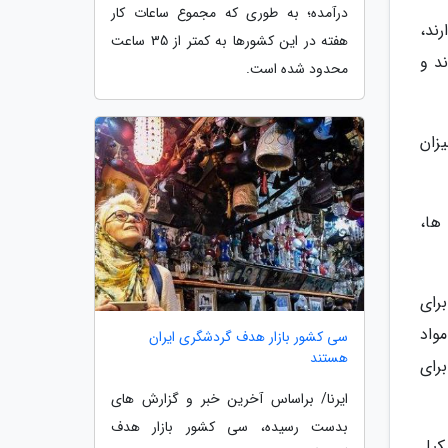
درآمده؛ به طوری که مجموع ساعات کار
رند،
هفته در این کشورها به کمتر از 35 ساعت
د و
محدود شده است.
زان
ها،
رای
واد
سی کشور بازار هدف گردشگری ایران
هستند
برای
ایرنا/ براساس آخرین خبر و گزارش های
بدست رسیده، سی کشور بازار هدف
کیل