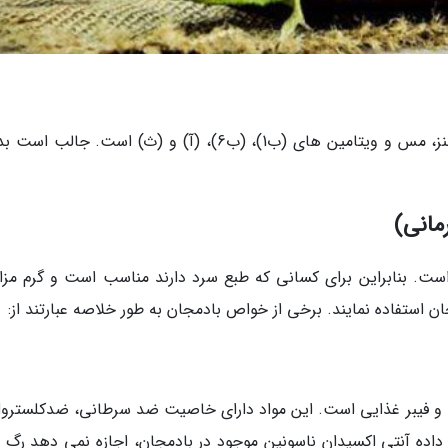
بادمجان منبع خوبی برای فیبر غذایی، پتاسیم، منگنز، مس و ویتامین های (ب1)، (ب6)، (آ) و (ث) است. جال
انی)
. بنابراین برای کسانی که طبع سرد دارند مناسب است و گرم مزا
 استفاده نمایند. برخی از خواص بادمجان به طور خلاصه عبارتند از:
ها و فیبر غذایی است. این مواد دارای خاصیت ضد سرطانی، ضدکلسترول
ه آنتی اکسیدان ناسونین موجود در بادمجان، اجازه نمی دهد رگ 