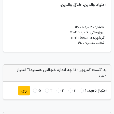
اعتیاد والدین، طلاق والدین.
انتشار:
30 مرداد 1400
بروزرسانی:
7 مرداد 1404
گردآورنده:
mehrbox.ir
شناسه مطلب: 6100
به "تست کمرویی؛ تا چه اندازه خجالتی هستید؟" امتیاز
دهید
امتیاز دهید:
1
2
3
4
5
رای