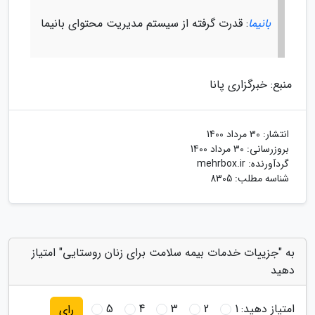
بانیما
: قدرت گرفته از سیستم مدیریت محتوای بانیما
منبع: خبرگزاری پانا
انتشار:
30 مرداد 1400
بروزرسانی:
30 مرداد 1400
گردآورنده:
mehrbox.ir
شناسه مطلب: 8305
به "جزییات خدمات بیمه سلامت برای زنان روستایی" امتیاز
دهید
امتیاز دهید:
1
2
3
4
5
رای