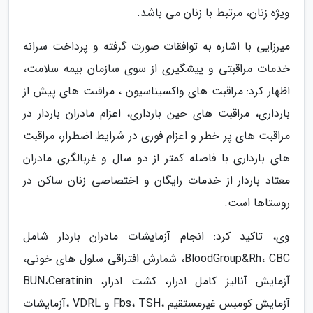
ویژه زنان، مرتبط با زنان می باشد.
میرزایی با اشاره به توافقات صورت گرفته و پرداخت سرانه
خدمات مراقبتی و پیشگیری از سوی سازمان بیمه سلامت،
اظهار کرد: مراقبت های واکسیناسیون ، مراقبت های پیش از
بارداری، مراقبت های حین بارداری، اعزام مادران باردار در
مراقبت های پر خطر و اعزام فوری در شرایط اضطرار، مراقبت
های بارداری با فاصله کمتر از دو سال و غربالگری مادران
معتاد باردار از خدمات رایگان و اختصاصی زنان ساکن در
روستاها است.
وی، تاکید کرد: انجام آزمایشات مادران باردار شامل
BloodGroup&Rh، CBC، شمارش افتراقی سلول های خونی،
آزمایش آنالیز کامل ادرار، کشت ادرار، BUN،Ceratinin
آزمایش کومبس غیرمستقیم ،Fbs، TSH و VDRL ،آزمایشات