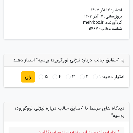
انتشار:
17 آذر 1403
بروزرسانی:
17 آذر 1403
گردآورنده:
mehrbox.ir
شناسه مطلب: 11467
به "حقایق جالب درباره نیژنی نووگورود؛ روسیه" امتیاز دهید
امتیاز دهید:
1
2
3
4
5
رای
دیدگاه های مرتبط با "حقایق جالب درباره نیژنی نووگورود؛
روسیه"
* نظرتان را در مورد این مقاله با ما درمیان بگذارید