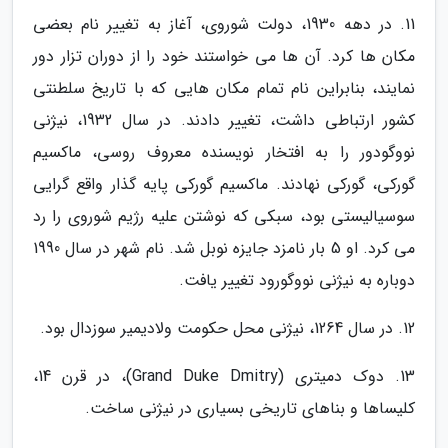
11. در دهه 1930، دولت شوروی، آغاز به تغییر نام بعضی
مکان ها کرد. آن ها می خواستند خود را از دوران تزار دور
نمایند، بنابراین نام تمام مکان هایی که با تاریخ سلطنتی
کشور ارتباطی داشت، تغییر دادند. در سال 1932، نیژنی
نووگودور را به افتخار نویسنده معروف روسی، ماکسیم
گورکی، گورکی نهادند. ماکسیم گورکی پایه گذار واقع گرایی
سوسیالیستی بود، سبکی که نوشتن علیه رژیم شوروی را رد
می کرد. او 5 بار نامزد جایزه نوبل شد. نام شهر در سال 1990
دوباره به نیژنی نووگورود تغییر یافت.
12. در سال 1264، نیژنی محل حکومت ولادیمیر سوزدال بود.
13. دوک دمیتری (Grand Duke Dmitry)، در قرن 14،
کلیساها و بناهای تاریخی بسیاری در نیژنی ساخت.