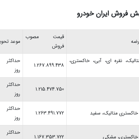
یش فروش ایران خودرو
قیمت مصوب
رضه
موعد تحوی
فروش
تالیک، نقره ای، آبی، خاکستری،
1.267.899.438
روز
1.215.474.750
روز
خاکستری متالیک، سفید
1.263.491.772
روز
، خاکستری، مشکی
1.167.353.722