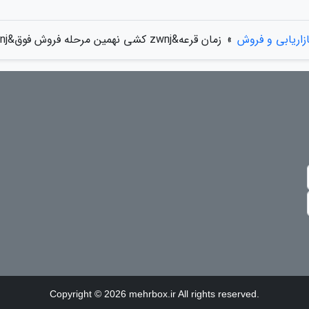
ازاریابی و فروش
»
زمان قرعه&zwnj کشی نهمین مرحله فروش فوق&zwnj العاده ایران&zwnj خودرو
Copyright © 2026 mehrbox.ir All rights reserved.