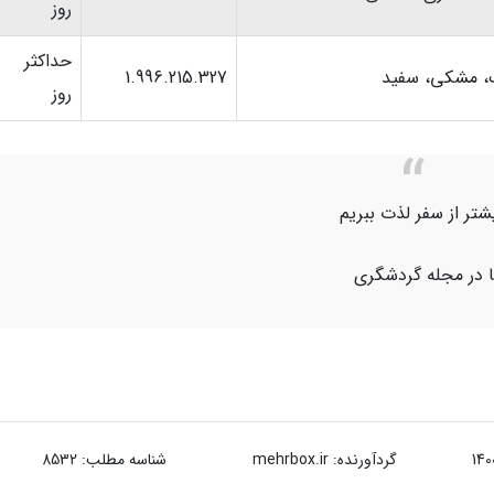
روز
، مشکی، سفید
1.996.215.327
روز
یشتر از سفر لذت ببریم
یا در مجله گردشگری
گردآورنده:
mehrbox.ir
شناسه مطلب: 8532