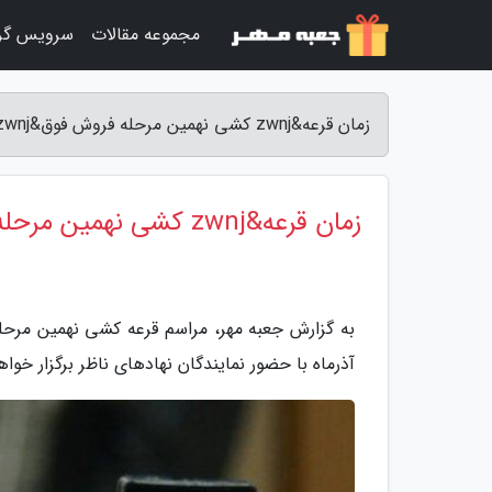
مجموعه مقالات
سرویس گر
زمان قرعه&zwnj کشی نهمین مرحله فروش فوق&zwnj العاده ایران&zwnj خودرو - جعبه مهر
زمان قرعه&zwnj کشی نهمین مرحله فروش فوق&zwnj العاده ایران&zwnj خودرو
آذرماه با حضور نمایندگان نهادهای ناظر برگزار خوا