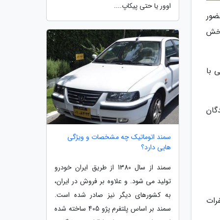
اوور یا حتی پیکاپ....
 صبح فردا 12 آذرماه با حضور
ین مراسم به صورت زنده در سایت اینترنتی ایران خودرو به نشانی ikco.ir پخش
پارس با موتور تی و5، سمند ال ایکس و پژو 207 دستی با
گان
سمند اتوماتیک چه مشخصات و ویژگی
هایی دارد؟
سمند از سال 1380 از طریق ایران خودرو
تولید می شود. و علاوه بر فروش در ایران،
به کشورهای دیگر نیز صادر شده است.
رات
سمند بر اساس پلتفرم پژو 405 ساخته شده