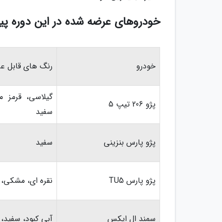
خودروهای عرضه شده در این دوره پ
خودرو
رنگ های قابل ع
گیلاسی، قرمز م
پژو 206 تیپ 5
سفید
پژو پارس بنزینی
سفید
پژو پارس TU5
نقره ای، مشکی، 
سمند ال ایکس
آبی کبود، سفید