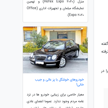
منزل (Hofex Expo 2020) و نهمین
نمایشگاه مبلمان و تجهیزات اداری (Office
Expo 2020).
فته
فته
رسیکلت هایی مانند YAMAHA 100 و پژو را در
خودروهای خوشگل با پز عالی و جیب
خالی!
معیار خاصی برای زیبایی خودرو ها در نزد
عامه مردم وجود ندارد. عموما اعضای عادی
جامعه شناختی از مولفه های تخصصی