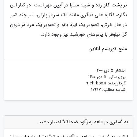
بر پشت گاو زده و شبیه میترا در آیین مهر است. در کنار این
نگاره، نگاره های دیگری مانند یک سرباز پارتی، سر چند شیر
در حال غرش، تصویر یک ایزد بانو و تصویر یک مرد در درون
گل نیلوفر با پرتوهای خورشید نیز وجود دارد.
منبع: توریسم آنلاین
انتشار:
5 دی 1400
بروزرسانی:
5 دی 1400
گردآورنده:
mehrbox.ir
شناسه مطلب: 10997
به "سفری در قلعه رمزآلود ضحاک" امتیاز دهید
1
کاربر به "
سفری در قلعه رمزآلود ضحاک
" امتیاز داده است |
1