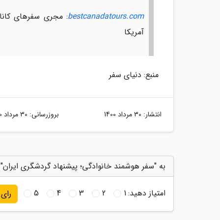
bestcanadatours.com
: مجری سفرهای کانادا
آمریکا
منبع: دنیای سفر
انتشار:
30 مرداد 1400
بروزرسانی:
30 مرداد 1400
به "سفر هوشمند خانوادگی؛ پیشنهاد گردشگری ایران" ا
امتیاز دهید:
1
2
3
4
5
رای