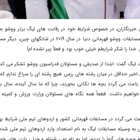
برنگاران، در خصوص شرایط خود در رقابت های لیگ برتر ووشو بعد
پشت سر گذاشتن دوران کرونا گفت: بعد از فینال مسابقات ووشو قهرمانی دنیا در سال 2019 در شانگهای چی
م. خدا را شکر شرایطم خیلی خوب بود و فعلاً پیر نشده ام!
یگ گفت: ابتدا از صدیقی و مسئولان فدراسیون ووشو تشکر می کنم
ل اخیر حداقل در میان رشته های رزمی هیچ رشته ای را سراغ ندارم که 
گ باعث می گردد بچه ها تکانی بخورند، چرا که ما سال آینده، سال بس
خواهیم داشت. قطعاً همه نگاه های مسئولان وزارت ورزش و کمیته 
لیگ باعث می گردد در مسابقات قهرمانی کشور و اردوهای تیم ملی شرایط ب
زو افرادی بودم که 15،16 سال پیش به وسیله مسابقات لیگ به نام استعداد وارد اردوهای تیم ملی شد
هره های آنها را دیدم، اما به نام نمی شننام و خیلی بازی های خو