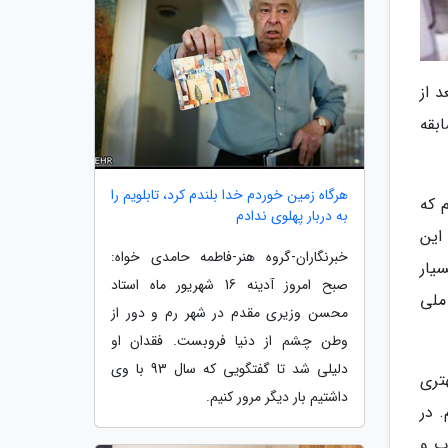
 از
ن، دیگر مسابقه
هرگاه زمین خوردم خدا بلندم کرد، تابلویم را
 که
به دربار پهلوی ندادم
این
خبرنگاران-گروه هنر-فاطمه حامدی خواه:
یار
صبح امروز آدینه 16 شهریور ماه استاد
ملی
محسن وزیری مقدم در شهر رم و دور از
وطن چشم از دنیا فروبست. فقدان او
دلیلی شد تا گفتگویی که سال 93 با وی
هتری
داشتیم بار دیگر مرور کنیم.
م. در
ب و