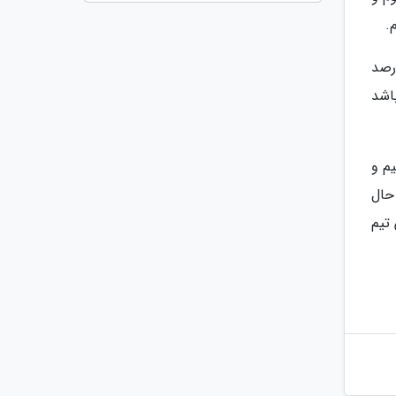
.
رصد
اشد
م و
م که کوشش 13، 14 ساله او در حال
تیم