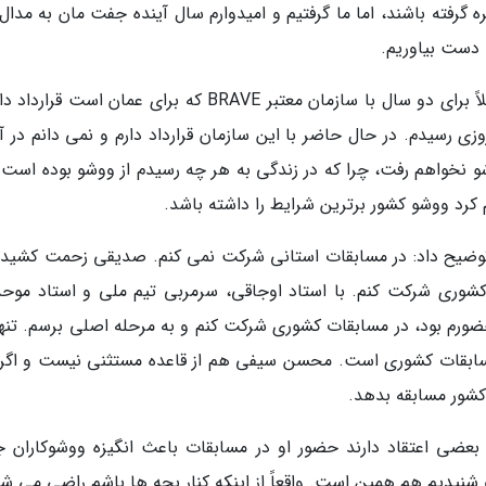
 گرفته باشند، اما ما گرفتیم و امیدوارم سال آینده جفت مان به مدال
 دست بیاوریم.
سیفی در خصوص ادامه فعالیت در MMA گفت: فعلاً برای دو سال با سازمان معتبر BRAVE که برای عمان است ق
ی رسیدم. در حال حاضر با این سازمان قرارداد دارم و نمی دانم در آی
شو نخواهم رفت، چرا که در زندگی به هر چه رسیدم از ووشو بوده است.
رد ووشو کشور برترین شرایط را داشته باشد.
در خصوص حضور در مسابقات استانی WWF توضیح داد: در مسابقات استانی شرکت نمی کنم. صدیقی زحمت کشید
شوری شرکت کنم. با استاد اوجاقی، سرمربی تیم ملی و استاد موحدن
رم بود، در مسابقات کشوری شرکت کنم و به مرحله اصلی برسم. تنها 
رای حضور در مسابقات مرحله نهایی WWF مسابقات کشوری است. محسن سیفی هم از قاعده مستثنی نیست و ا
کشور مسابقه بدهد.
بعضی اعتقاد دارند حضور او در مسابقات باعث انگیزه ووشوکاران ج
شنیدیم هم همین است. واقعاً از اینکه کنار بچه ها باشم راضی می شو