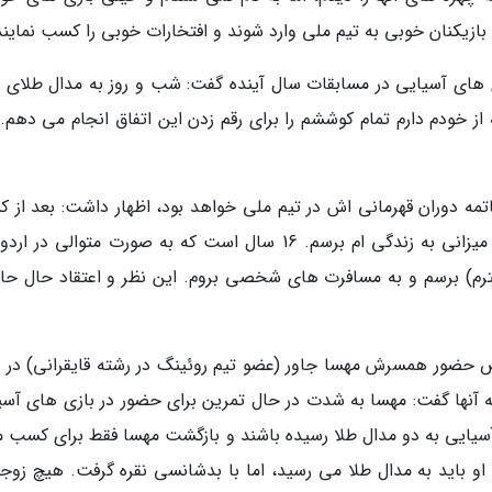
 بازیکنان خوبی به تیم ملی وارد شوند و افتخارات خوبی را کسب نمایند
ی آسیایی در مسابقات سال آینده گفت: شب و روز به مدال طلای ب
ز خودم دارم تمام کوششم را برای رقم زدن این اتفاق انجام می دهم. 
مه دوران قهرمانی اش در تیم ملی خواهد بود، اظهار داشت: بعد از 
چهارمین مدال طلای بازی های آسیایی بهتر است میزانی به زندگی ام برسم. 16 سال است که به صورت متوالی 
ترم) برسم و به مسافرت های شخصی بروم. این نظر و اعتقاد حال حا
 حضور همسرش مهسا جاور (عضو تیم روئینگ در رشته قایقرانی) در ب
آنها گفت: مهسا به شدت در حال تمرین برای حضور در بازی های آسی
آسیایی به دو مدال طلا رسیده باشند و بازگشت مهسا فقط برای کسب م
 باید به مدال طلا می رسید، اما با بدشانسی نقره گرفت. هیچ زوجی