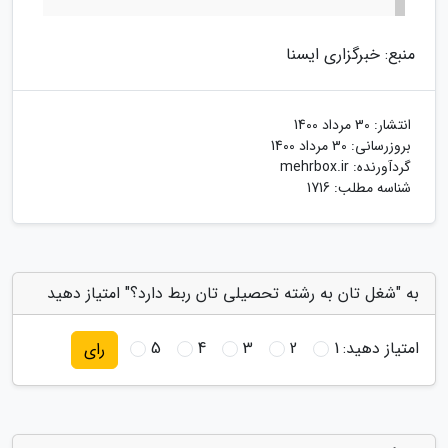
منبع: خبرگزاری ایسنا
انتشار:
30 مرداد 1400
بروزرسانی:
30 مرداد 1400
گردآورنده:
mehrbox.ir
شناسه مطلب: 1716
به "شغل تان به رشته تحصیلی تان ربط دارد؟" امتیاز دهید
امتیاز دهید:
1
2
3
4
5
رای