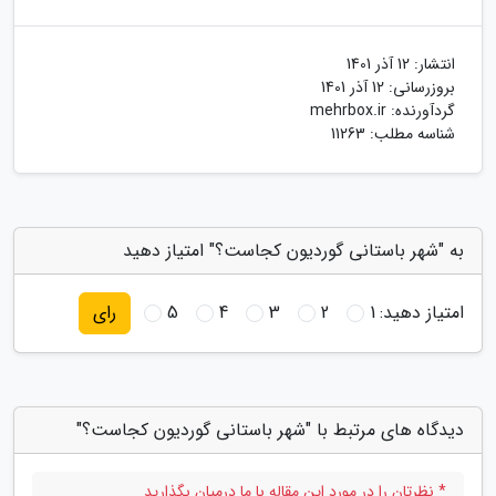
انتشار:
12 آذر 1401
بروزرسانی:
12 آذر 1401
گردآورنده:
mehrbox.ir
شناسه مطلب: 11263
به "شهر باستانی گوردیون کجاست؟" امتیاز دهید
امتیاز دهید:
1
2
3
4
5
رای
دیدگاه های مرتبط با "شهر باستانی گوردیون کجاست؟"
* نظرتان را در مورد این مقاله با ما درمیان بگذارید