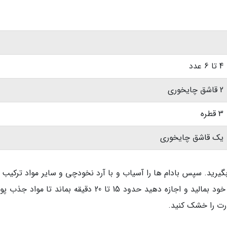
4 تا 6 عدد
2 قاشق چایخوری
3 قطره
یک قاشق چایخوری
یرید. سپس بادام ها را آسیاب و با آرد نخودچی و سایر مواد ترکیب ک
تا یک خمیر نرم به دست آید. خمیر را روی صورت خود بمالید و اجازه دهید حدود 15 تا 20 دقیقه بماند تا
رت را خشک کنید.