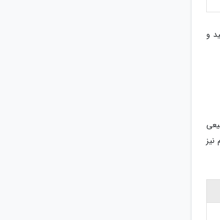
د و
یعی
نیز