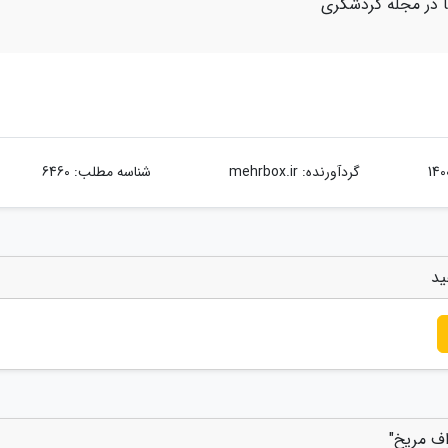
یا در مجله گردشگری
گردآورنده:
mehrbox.ir
شناسه مطلب: 6460
ید
اف مریخ"