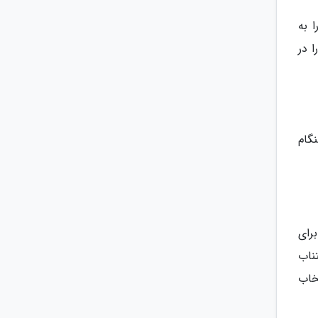
 به
ختصاص دهید. در این صورت زمان کافی برای بالارفتن از تپه ها و بازدید از غار Bodhidharma را در
گام
رای
ناب
خاب