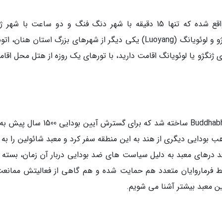
این معبد در دامنه های رشته کوه سونگ شان واقع شده که تنها 15 دقیقه با شهر دنگ فنگ و دو ساعت با ش
(Zhengzhou) مرکز استان هنان فاصله دارد. از ژنگژو و لوئویانگ (Luoyang) یکی دیگر از شهرهای بزرگ استان هنا
نگژو یا لوئویانگ اقامت دارید، با تورهای یک روزه از هتل محل اقامت
معبد شائولین توسط یک راهب هندی به نام Buddhabhadra ساخته شد که برای گسترش آیین ب
 بودایی دیگری از هند به این منطقه سفر کرد و معبد شائولین را به م
د درهای معبد به دلیل سیاست های ضد بودایی دربار آن زمان، بسته 
15 ساله خود بارها توسط فرماروایان متعدد هم حمایت شده و هم گاهی از فعالیتش ممانع
ن معبد بیشتر آشنا می شویم.