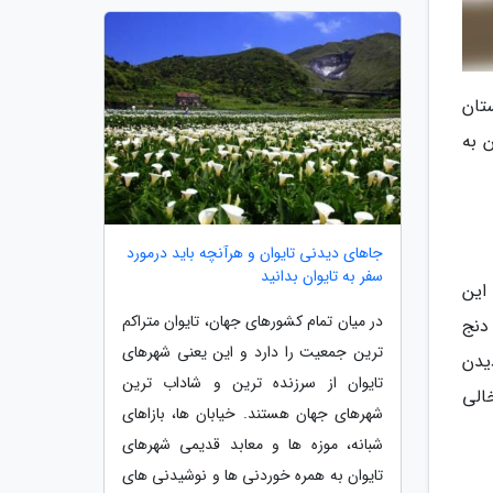
ته کوه سونگشان (Songshan) در شهر دنگ فنگ (Dengfeng) استان
ن به
جاهای دیدنی تایوان و هرآنچه باید درمورد
سفر به تایوان بدانید
این
در میان تمام کشورهای جهان، تایوان متراکم
 دنج
ترین جمعیت را دارد و این یعنی شهرهای
یدن
تایوان از سرزنده ترین و شاداب ترین
خالی
شهرهای جهان هستند. خیابان ها، بازاهای
شبانه، موزه ها و معابد قدیمی شهرهای
تایوان به همره خوردنی ها و نوشیدنی های