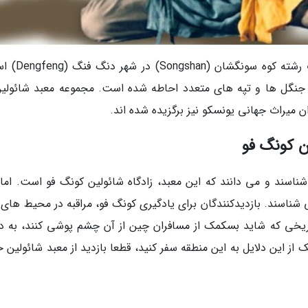
معبد شائولین در کوه شائوشی (Shaoshi) در غرب رش
معبد با جنگل ها و تپه های متعدد احاطه شده است. مجموعه معبد شائولی
ین کونگ فو
شناسند و می دانند که این معبد، زادگاه شائولین کونگ فو است. اما 
ی شناسند. بازدیدکنندگان برای یادگیری کونگ فو، مراقبه در محیط های
اریخی که شاید بسکمک از مسافران چین از آن چشم پوشی کنند، به د
 از این دلایل به این منطقه سفر کنید، قطعا بازدید از معبد شائولین 