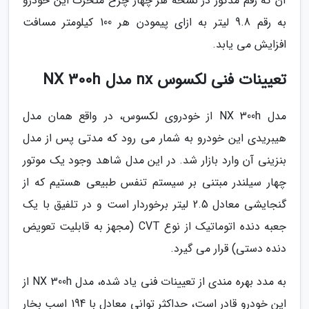
آن که رقم مذکور در نسخه هر چهار چرخ متحرک این خودرو
به رقم 9.8 لیتر به ازای پیمودن هر 100 کیلومتر مسافت
افزایش می یابد.
تعیینات فنی لکسوس nx مدل NX 300h
مدل NX 300h از خودروی لکسوس، در واقع همان مدل
هیبریدی این خودرو به شمار می رود که مدتی پس از مدل
بنزینی آن وارد بازار شد. در این مدل شاهد وجود یک موتور
چهار سیلندر مبتنی بر سیستم تنفس طبیعی هستیم که از
گنجایشی معادل 2.5 لیتر برخوردار است و در تلفیق با یک
جعبه دنده اتوماتیک از نوع CVT (مجهز به قابلیت تعویض
دنده دستی) قرار می گیرد.
به مدد بهره مندی از تعیینات فنی یاد شده، مدل NX 300h از
این خودرو قادر است، حداکثر توانی معادل با 194 اسب بخار