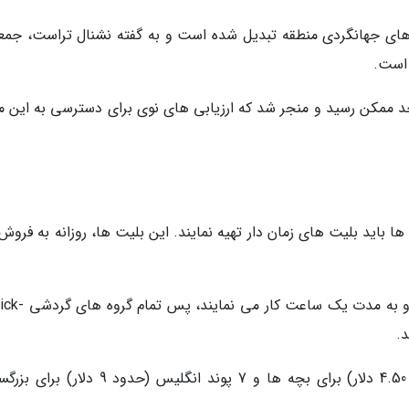
 های جهانگردی منطقه تبدیل شده است و به گفته نشنال تراست، جمع
 حد ممکن رسید و منجر شد که ارزیابی های نوی برای دسترسی به این م
شاماینده ها باید بلیت های زمان دار تهیه نمایند. این بلیت ها، روزانه به فرو
بلیت ها از ساعت 9 صبح در دسترس خواهند بود و به مدت 
آغاز قیمت بلیت ها از 3.50 پوند انگلیس (حدود 4.50 دلار) برای بچه ها و 7 پوند انگلیس (حدود 