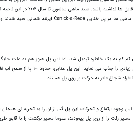
اجازه داد تا برای رسیدن به جزیره، نیاز چندانی به قایق ها نداشته باشد. صید ماهی سالمون تا س
پیدا کرد و زمان آغاز الودگی های رودخانه, اخرین ماهی ها در پل طنابی Carrick-a-Rede ایرلند شمالی 
 کم به یک خاطره تبدیل شد، اما این پل هنوز هم به علت جایگاه
هیجان و چشم انداز ها تماشای اش جهانگرد های زیادی را جذب می نماید. این پل طنابی، حدود 0
 افراد شجاع قادر به حرکت بر روی پل هستند.
ن وجود ارتفاع و تحرکات این پل گذر از ان را به تجربه ای هیجان ان
مسیر رفت را از روی پل پیمودند، عموما مسیر برگشت را با قایق طی