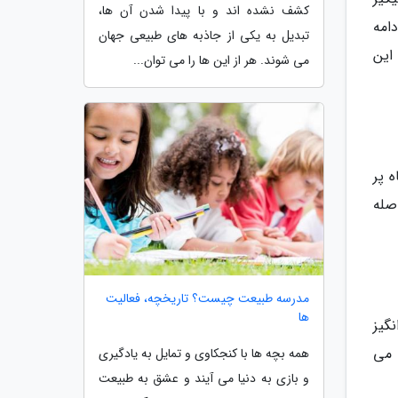
کشف نشده اند و با پیدا شدن آن ها،
ال 2002 در این ناحیه ادامه
تبدیل به یکی از جاذبه های طبیعی جهان
صید شدند و این
می شوند. هر از این ها را می توان...
 پر
10 پا از سطح اب فاصله
مدرسه طبیعت چیست؟ تاریخچه، فعالیت
ها
گیز
 می
همه بچه ها با کنجکاوی و تمایل به یادگیری
و بازی به دنیا می آیند و عشق به طبیعت