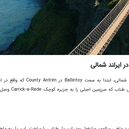
برای رسیدن به پل طنابی Carrick-a-Rede ایرلند شمالی، ابتدا به سمت Ballintoy در Antrim
شمالی است حرکت کنید، سپس روی پلی از جنس طناب که سرزمین اصل
1 ماهیگیری که به صید ماهی سالمون مشغول بود، این پل طنابی را ساخت. این پل به ماه