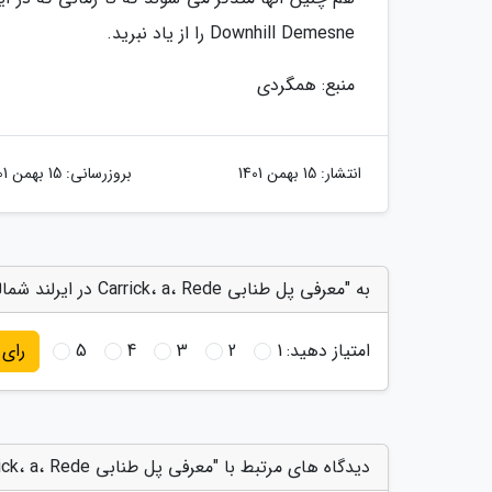
Downhill Demesne را از یاد نبرید.
منبع: همگردی
انتشار:
15 بهمن 1401
بروزرسانی:
15 بهمن 1401
به "معرفی پل طنابی Carrick، a، Rede در ایرلند شمالی" امتیاز دهید
امتیاز دهید:
1
2
3
4
5
رای
دیدگاه های مرتبط با "معرفی پل طنابی Carrick، a، Rede در ایرلند شمالی"