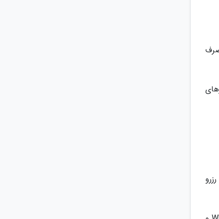
وید و خود را به صرف
های
رزرو
هم چنین انها متذکر می شوند که تا زمانی که در این محدوده هستید بازدید از منطقه ها پر ارزشی چون خلیج White Park و