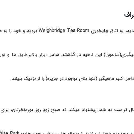
راف
زمانی که از تقاطع عبور کردید و به سمت دیگر رسیدید، به اتاق چایخوری Weighbridge Tea Room بر
گیری(سالمون) این ناحیه در گذشته، شامل ابزار بالابر قایق ها و تور
خل کلبه ماهیگیر (تنها بنای موجود در جزیره) را از نزدیک ببینند.
شنال تراست به شما پیشنهاد میکند که صبح زودِ روز موردنظرتان، برای 