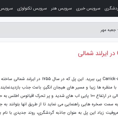
دشگری
سرویس خبری
سرویس هنر
سرویس تکنولوژی
سرویس 
به گزارش جعبه مهر، به دلیل معروفیت پل Carrick-a-Rede پی ببرید. این پل که در سال 1755 در ایرلند
 منظره ها زیبا و مسیر های هیجان انگیز، باعث جذب بازدیدنماینده
می گردد. پل طنابی Carrick-a-Rede در ایرلند شمالی در ارتفاع 100 پایی اب های شدید و پر تحرک اقیانوس اطلس
 به سمت صخره هایی راهنمایی می نماید تا از طریق انها بتوانند به ج
به دلیل معروفیت زیاد این پل به عنوان جاذبه گردشگری، روند جدیدی با نام 