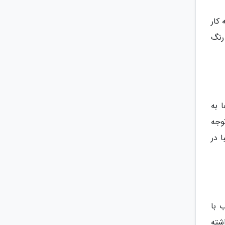
کار
رنگ
 به
وجه
 در
 با
شته