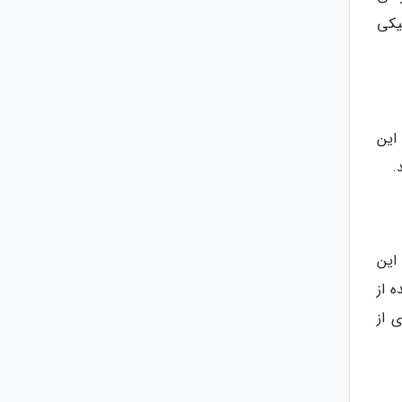
یکی
این
.
این
ه از
 از