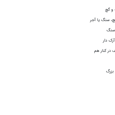
 و گچ
چ، سنگ یا آجر
 سنگ
رک دار
در کنار هم
بزرگ