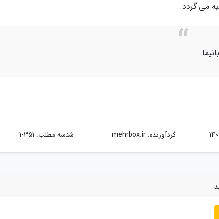
ه می گردد.
نیما
گردآورنده:
mehrbox.ir
شناسه مطلب: 10351
د