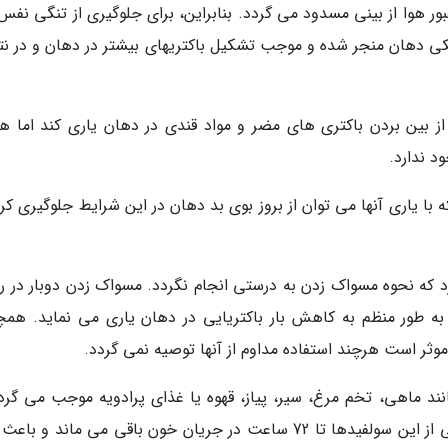
 هوا از بینی مسدود می گردد. بنابراین، برای جلوگیری از تنگی نفس 
 دهان منجر شده و موجب تشکیل باکتریهای بیشتر در دهان و در نت
ین بردن باکتری های مضر و مواد قندی در دهان یاری کند اما هن
د ندارد.
هایی وجود دارد که با یاری آنها می توان از بروز بوی بد دهان در این شرایط جلوگیری ک
 که نحوه مسواک زدن به درستی انجام نگردد. مسواک زدن دوبار در روز
 به طور منظم به کاهش بار باکتریایی در دهان یاری می نماید. همچ
ثر است هرچند استفاده مداوم از آنها توصیه نمی گردد.
نند ماهی، تخم مرغ، سیر، پیاز، قهوه یا غذای پرادویه موجب می گردد
ترکیب گوگرد آزاد گردد که بوی نامطبوع دارد. بعضی از این سولفیدها تا 72 ساعت در جریان خون باقی می ماند و