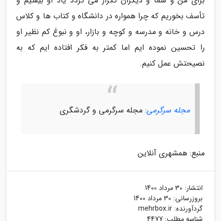
برای من و شما و دیگران تکرار می گردد یاد او بیفتیم و
تأسف بخوریم که چرا همواره در دانشگاه و کتاب ها و کلاس
درس و خانه و مدرسه و کوچه و بازار، او و نبوغ کم نظیر او
را تحسین نموده ایم اما کمتر به فکر افتاده ایم که به
نصیحتش عمل کنیم.
مجله سرگرمی
: مجله سرگرمی و گردشگری
منبع: همشهری آنلاین
انتشار:
30 مرداد 1400
بروزرسانی:
30 مرداد 1400
گردآورنده:
mehrbox.ir
شناسه مطلب: 4477