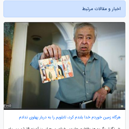
اخبار و مقالات مرتبط
هرگاه زمین خوردم خدا بلندم کرد، تابلویم را به دربار پهلوی ندادم
خبرنگاران-گروه هنر-فاطمه حامدی خواه: صبح امروز آدینه 16 شهریور ماه