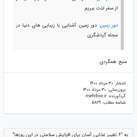
از سفر لذت ببریم
دور زمین
: دور زمین: آشنایی با زیبایی های دنیا در
مجله گردشگری
منبع: همگردی
انتشار:
30 مرداد 1400
بروزرسانی:
30 مرداد 1400
گردآورنده:
mehrbox.ir
شناسه مطلب: 5829
به "6 تغییر غذایی آسان برای افزایش سلامتی در این روزها"