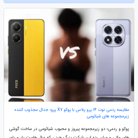
مقایسه ردمی نوت 14 پرو پلاس با پوکو X7 پرو؛ جدال مجذوب کننده
زیرمجموعه های شیائومی
پوکو و ردمی؛ دو زیرمجموعه پیروز و محبوب شیائومی در ساخت گوشی
های مالی و میان رده این شرکت بزرگ چینی که سال هاست یار و یاور