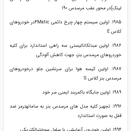
لینک)در محور عقب مرسدس 190
1985: اولین سیستم چهار چرخ دائمی 4Maticدر خودروهای
کلاس E
1986: اولین مبدلکاتالیستی سه راهی استاندارد برای کلیه
خوردروهای مرسدس بنز، جهت کاهش آلودگی
1987: اولین کیسه هوا برای سرنشین جلو درخودروهای
مرسدس بنز کلاس S
1989: اولین جایگاه باکمربند ایمنی سر خود
1992: تجهیز کلیه مدل­ های مرسدس بنز به سامانهترمز ضد
قفل به صورت استاندارد
1994: اولین خودروی آزمایشی با سلول سوختیالکتریکی