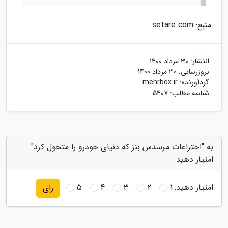
منبع: setare.com
انتشار:
30 مرداد 1400
بروزرسانی:
30 مرداد 1400
گردآورنده:
mehrbox.ir
شناسه مطلب: 5407
به "اختراعات مرسدس بنز که دنیای خودرو را متحول کرد"
امتیاز دهید
امتیاز دهید:
1
2
3
4
5
رای