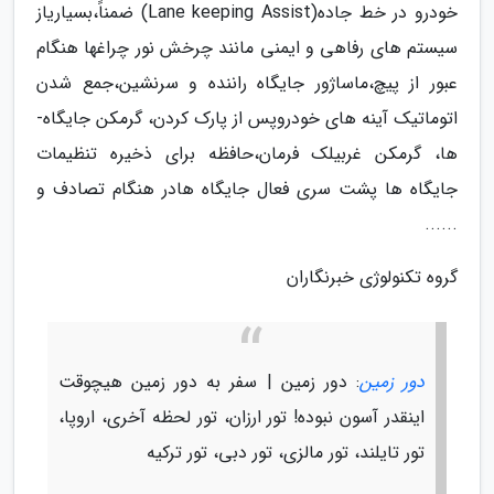
خودرو در خط جاده(Lane keeping Assist) ضمناً،بسیاریاز
سیستم های رفاهی و ایمنی مانند چرخش نور چراغ­ها هنگام
عبور از پیچ،ماساژور جایگاه راننده و سرنشین،جمع شدن
اتوماتیک آینه­ های خودروپس از پارک کردن، گرمکن جایگاه­
ها، گرمکن غربیلک فرمان،حافظه برای ذخیره تنظیمات
جایگاه­ ها پشت سری فعال جایگاه هادر هنگام تصادف و
......
گروه تکنولوژی خبرنگاران
دور زمین
: دور زمین | سفر به دور زمین هیچوقت
اینقدر آسون نبوده! تور ارزان، تور لحظه آخری، اروپا،
تور تایلند، تور مالزی، تور دبی، تور ترکیه