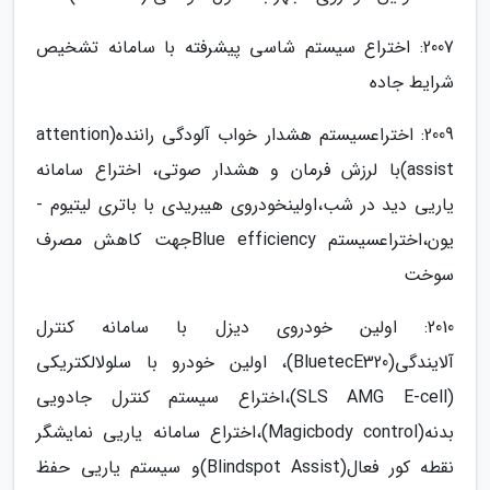
2007: اختراع سیستم شاسی پیشرفته با سامانه تشخیص
شرایط جاده
2009: اختراعسیستم هشدار خواب ­آلودگی راننده(attention
assist)با لرزش فرمان و هشدار صوتی، اختراع سامانه
یاریی دید در شب،اولینخودروی هیبریدی با باتری لیتیوم -
یون،اختراعسیستم Blue efficiencyجهت کاهش مصرف
سوخت
2010: اولین خودروی دیزل با سامانه کنترل
آلایندگی(BluetecE320)، اولین خودرو با سلولالکتریکی
(SLS AMG E-cell)،اختراع سیستم کنترل جادویی
بدنه(Magicbody control)،اختراع سامانه یاریی نمایشگر
نقطه کور فعال(Blindspot Assist)و سیستم یاریی حفظ