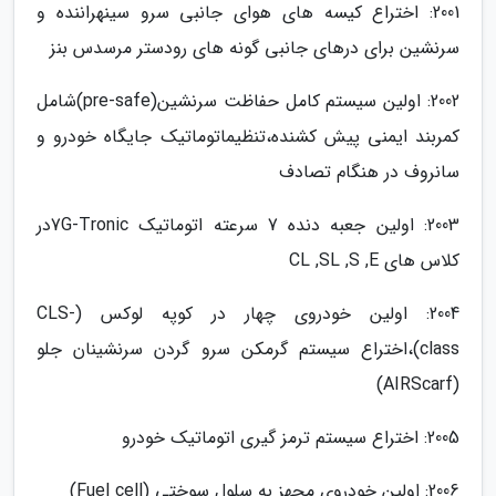
2001: اختراع کیسه­ های هوای جانبی سرو سینهراننده و
سرنشین برای درهای جانبی گونه­ های رودستر مرسدس بنز
2002: اولین سیستم کامل حفاظت سرنشین(pre-safe)شامل
کمربند ایمنی پیش کشنده،تنظیماتوماتیک جایگاه خودرو و
سانروف در هنگام تصادف
2003: اولین جعبه دنده 7 سرعته اتوماتیک 7G-Tronicدر
کلاس­ های CL ,SL ,S ,E
2004: اولین خودروی چهار در کوپه لوکس (CLS-
class)،اختراع سیستم گرمکن سرو گردن سرنشینان جلو
(AIRScarf)
2005: اختراع سیستم ترمز گیری اتوماتیک خودرو
2006: اولین خودروی مجهز به سلول سوختی (Fuel cell)