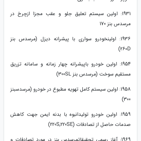
1931: اولین سیستم تعلیق جلو و عقب مجزا ازچرخ در
مرسدس بنز 170
1936: اولینخودرو سواری با پیشرانه دیزل (مرسدس بنز
260D)
1954: اولین خودرو باپیشرانه چهار زمانه و سامانه تزریق
مستقیم سوخت (مرسدس بنز 300SL)
1958: اولین سیستم کامل تهویه مطبوع در خودرو (مرسدسبنز
300)
1959: اولین خودرو تولیدانبوه با بدنه ایمن جهت کاهش
صدمات حاصل از تصادفات (220S,220SE)
1969: آغاز رسمی تحقیقاتمرسدس بنز در مورد تصادفات و