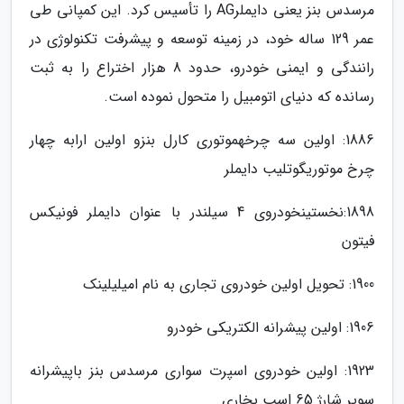
مرسدس بنز یعنی دایملرAG را تأسیس کرد. این کمپانی طی
عمر 129 ساله خود، در زمینه توسعه و پیشرفت تکنولوژی در
رانندگی و ایمنی خودرو، حدود 8 هزار اختراع را به ثبت
رسانده که دنیای اتومبیل را متحول نموده است.
1886: اولین سه چرخهموتوری کارل بنزو اولین ارابه چهار
چرخ موتوریگوتلیب دایملر
1898:نخستینخودروی 4 سیلندر با عنوان دایملر فونیکس
فیتون
1900: تحویل اولین خودروی تجاری به نام امیلیلینک
1906: اولین پیشرانه الکتریکی خودرو
1923: اولین خودروی اسپرت سواری مرسدس بنز باپیشرانه
سوپر شارژ 65 اسب بخاری