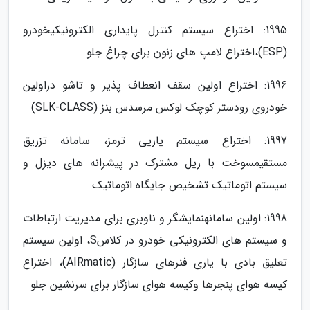
1995: اختراع سیستم کنترل پایداری الکترونیکیخودرو
(ESP)،اختراع لامپ­ های زنون برای چراغ جلو
1996: اختراع اولین سقف انعطاف پذیر و تاشو دراولین
خودروی رودستر کوچک لوکس مرسدس بنز (SLK-CLASS)
1997: اختراع سیستم یاریی ترمز، سامانه تزریق
مستقیمسوخت با ریل مشترک در پیشرانه ­های دیزل و
سیستم اتوماتیک تشخیص جایگاه اتوماتیک
1998: اولین سامانهنمایشگر و ناوبری برای مدیریت ارتباطات
و سیستم­ های الکترونیکی خودرو در کلاسS، اولین سیستم
تعلیق بادی با یاری فنرهای سازگار (AIRmatic)، اختراع
کیسه هوای پنجرها وکیسه­ هوای سازگار برای سرنشین جلو