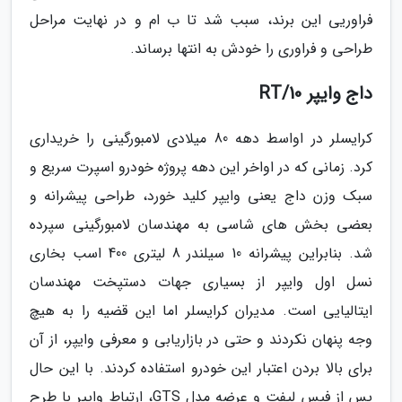
فراوریی این برند، سبب شد تا ب ام و در نهایت مراحل
طراحی و فراوری را خودش به انتها برساند.
داج وایپر RT/10
کرایسلر در اواسط دهه 80 میلادی لامبورگینی را خریداری
کرد. زمانی که در اواخر این دهه پروژه خودرو اسپرت سریع و
سبک وزن داج یعنی وایپر کلید خورد، طراحی پیشرانه و
بعضی بخش های شاسی به مهندسان لامبورگینی سپرده
شد. بنابراین پیشرانه 10 سیلندر 8 لیتری 400 اسب بخاری
نسل اول وایپر از بسیاری جهات دستپخت مهندسان
ایتالیایی است. مدیران کرایسلر اما این قضیه را به هیچ
وجه پنهان نکردند و حتی در بازاریابی و معرفی وایپر، از آن
برای بالا بردن اعتبار این خودرو استفاده کردند. با این حال
پس از فیس لیفت و عرضه مدل GTS، ارتباط وایپر با طرح