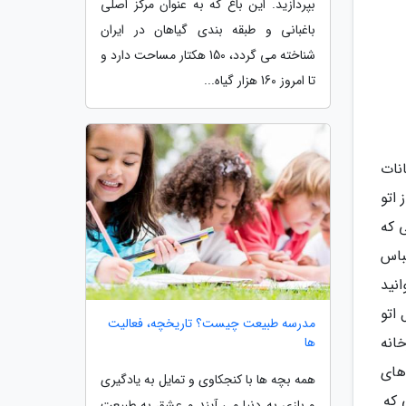
بپردازید. این باغ که به عنوان مرکز اصلی
باغبانی و طبقه بندی گیاهان در ایران
شناخته می گردد، 150 هکتار مساحت دارد و
تا امروز 160 هزار گیاه...
نات
 اتو
 که
باس
نید
 اتو
مدرسه طبیعت چیست؟ تاریخچه، فعالیت
انه
ها
 های
همه بچه ها با کنجکاوی و تمایل به یادگیری
 که
و بازی به دنیا می آیند و عشق به طبیعت