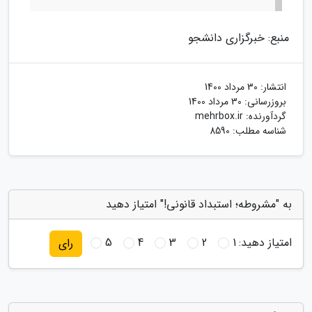
منبع: خبرگزاری دانشجو
انتشار:
30 مرداد 1400
بروزرسانی:
30 مرداد 1400
گردآورنده:
mehrbox.ir
شناسه مطلب: 8590
به "مشروطه؛ استبداد قانونی!" امتیاز دهید
امتیاز دهید:
1
2
3
4
5
رای