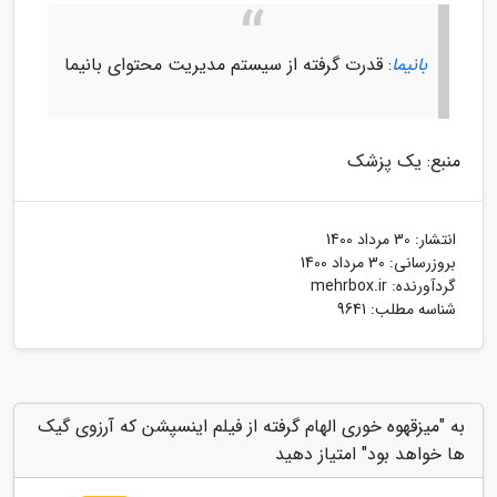
بانیما
: قدرت گرفته از سیستم مدیریت محتوای بانیما
منبع: یک پزشک
انتشار:
30 مرداد 1400
بروزرسانی:
30 مرداد 1400
گردآورنده:
mehrbox.ir
شناسه مطلب: 9641
به "میزقهوه خوری الهام گرفته از فیلم اینسپشن که آرزوی گیک
ها خواهد بود" امتیاز دهید