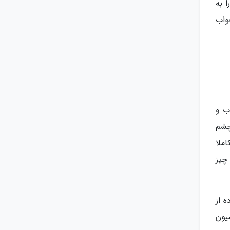
 به
واب
ب و
چشم
ملا
 چیز
 از
سیون