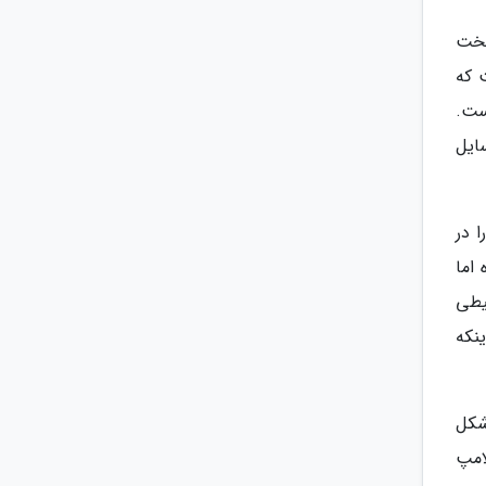
تخت
 که
ست.
ایل
 در
اما
یطی
نکه
شکل
امپ