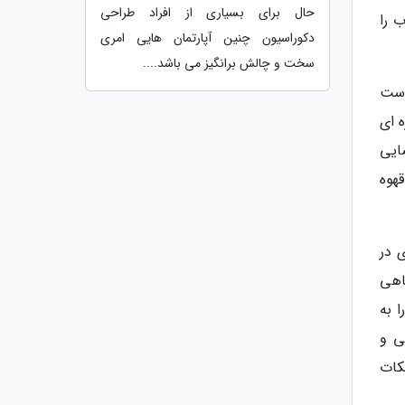
حال برای بسیاری از افراد طراحی
 را
دکوراسیون چنین آپارتمان هایی امری
سخت و چالش برانگیز می باشد....
 ست
 ای
ایی
قهوه
 در
گاهی
 به
ی و
نکات