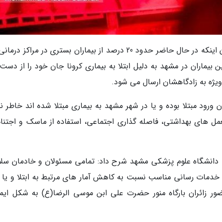
به گزارش شهرآرانیوز، دکتر حمید رضا رحیمی با بیان اینکه در حال حاضر حدود 20 درصد از بیماران بستری در مراکز
 بیماران در مشهد به دلیل ابتلا به بیماری کرونا جان خود را از دست
ویژه به زادگاهشان ارسال می شود.
مان ورود مبتلا بوده و یا در شهر مشهد به بیماری مبتلا شده اند خاطر 
عمل های بهداشتی، فاصله گذاری اجتماعی، استفاده از ماسک و اجتناب
رونا دانشگاه علوم پزشکی مشهد شرح داد: تمامی مسئولان و خادمان سل
 و خدمات رسانی مناسب نسبت به کاهش آمار های مرتبط به ابتلا و یا 
حضور زائران بارگاه منور حضرت علی ابن موسی الرضا(ع) به شکل ایم