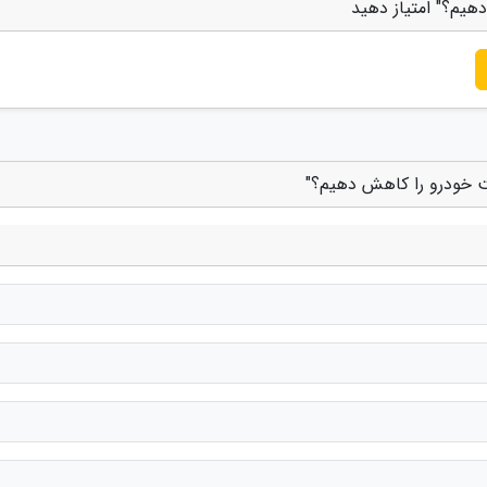
یم؟" امتیاز دهید
 خودرو را کاهش دهیم؟"