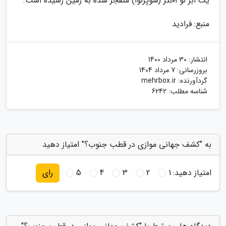
یک ابر نو اختر (سوپرنوا) منفجر شده به زمین رسیده است.
منبع: فرادید
انتشار:
30 مرداد 1400
بروزرسانی:
7 مرداد 1404
گردآورنده:
mehrbox.ir
شناسه مطلب: 6242
به "کشف جهانی موازی در قطب جنوب؟" امتیاز دهید
امتیاز دهید:
1
2
3
4
5
رای